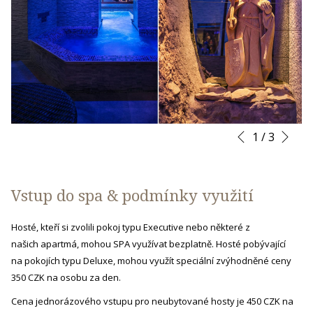
Dal
Slideshow
Clicking
1
/
3
Předchozí
control
on
buttons
the
following
Vstup do spa & podmínky využití
links
will
Hosté, kteří si zvolili pokoj typu Executive nebo některé z
update
našich apartmá, mohou SPA využívat bezplatně. Hosté pobývající
the
na pokojích typu Deluxe, mohou využít speciální zvýhodněné ceny
content
350 CZK na osobu za den.
above
Cena jednorázového vstupu pro neubytované hosty je 450 CZK na