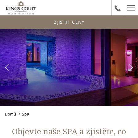
Ha
Me
ZJISTIT CENY
Předchozí
Pause slideshow
Slideshow
Clicking
Domů
Spa
control
on
buttons
the
Objevte naše SPA a zjistěte, co
following