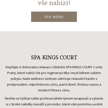
vše nabízí!
links
will
update
SPA MENU
the
content
above
SPA KINGS COURT
Dopřejte si dokonalou relaxaci v klidném SPA KINGS COURT v srdci
Prahy, které nabízí vše pro regeneraci těla i mysli během vašeho
pobytu. Naše wellness centrum zahrnuje relaxační bazén s
protiproudem, odpočinkovou zónu, parní lázeň, finskou saunu a
moderní fitness zónu.
Nechte se hýčkat naším profesionálním týmem terapeutů a vyberte
si z široké nabídky masáží a procedur, které vám pomohou uvolnit