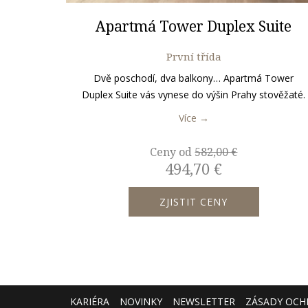
Apartmá Tower Duplex Suite
První třída
Dvě poschodí, dva balkony… Apartmá Tower
Duplex Suite vás vynese do výšin Prahy stověžaté.
Více
Ceny od
582,00 €
494,70 €
ZJISTIT CENY
KARIÉRA
NOVINKY
NEWSLETTER
ZÁSADY OCH