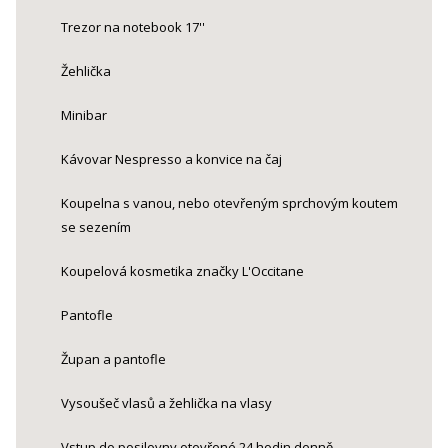
Trezor na notebook 17''
Žehlička
Minibar
Kávovar Nespresso a konvice na čaj
Koupelna s vanou, nebo otevřeným sprchovým koutem
se sezením
Koupelová kosmetika značky L'Occitane
Pantofle
Župan a pantofle
Vysoušeč vlasů a žehlička na vlasy
Vstup do posilovny otevřené 24 hodin denně