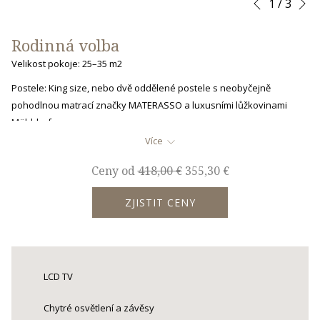
Slideshow
Clicking
1
/
3
Předchozí
control
on
buttons
the
Rodinná volba
following
Velikost pokoje: 25–35 m2
links
will
Postele: King size, nebo dvě oddělené postele s neobyčejně
update
pohodlnou matrací značky MATERASSO a luxusními lůžkovinami
the
Mühldorfer.
content
Více
Propojené pokoje typu Deluxe představují tu nejlepší volbu pro
above
rodiny či společně cestující páry. Svěží, moderní design pokojů
Ceny od
418,00 €
355,30 €
podtrhuje výhled na pulzující pražské ulice. Systém chytrých oken
vám zajistí ničím nerušený spánek.
ZJISTIT CENY
LCD TV
Chytré osvětlení a závěsy