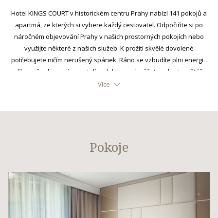
links
Hotel KINGS COURT v historickém centru Prahy nabízí 141 pokojů a
will
apartmá, ze kterých si vybere každý cestovatel. Odpočiňte si po
update
náročném objevování Prahy v našich prostorných pokojích nebo
the
využijte některé z našich služeb. K prožití skvělé dovolené
content
potřebujete ničím nerušený spánek. Ráno se vzbudíte plni energie
above
díky našim luxusním postelím, dokonce si můžete vybrat polštář.
Vítejte v Hotelu KINGS COURT.
Více
Pokoje