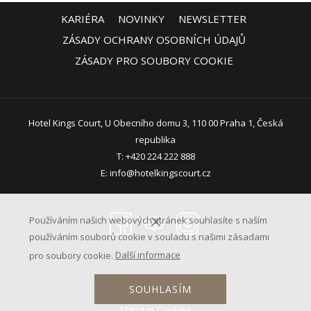
KARIÉRA
NOVINKY
NEWSLETTER
ZÁSADY OCHRANY OSOBNÍCH ÚDAJŮ
ZÁSADY PRO SOUBORY COOKIE
Hotel Kings Court, U Obecního domu 3, 110 00 Praha 1, Česká
republika
T:
+420 224 222 888
E:
info@hotelkingscourt.cz
Používáním našich webových stránek souhlasíte s naším
používáním souborů cookie v souladu s našimi zásadami
pro soubory cookie.
Další informace
SOUHLASÍM
Made by
Travelclick
Manage Cookies