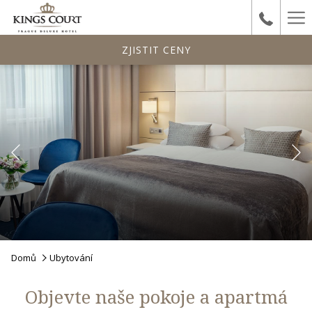
Ha
Me
ZJISTIT CENY
Předchozí
Pause slideshow
Slideshow
Clicking
Domů
Ubytování
control
on
buttons
the
Objevte naše pokoje a apartmá
following